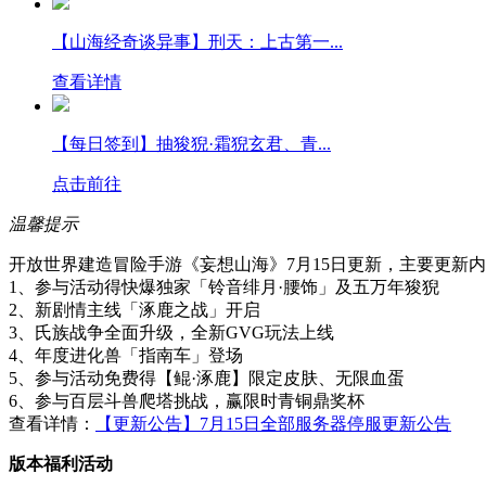
【山海经奇谈异事】刑天：上古第一...
查看详情
【每日签到】抽狻猊·霜猊玄君、青...
点击前往
温馨提示
开放世界建造冒险手游《妄想山海》7月15日更新，主要更新
1、参与活动得快爆独家「铃音绯月·腰饰」及五万年狻猊
2、新剧情主线「涿鹿之战」开启
3、氏族战争全面升级，全新GVG玩法上线
4、年度进化兽「指南车」登场
5、参与活动免费得【鲲·涿鹿】限定皮肤、无限血蛋
6、参与百层斗兽爬塔挑战，赢限时青铜鼎奖杯
查看详情：
【更新公告】7月15日全部服务器停服更新公告
版本福利活动