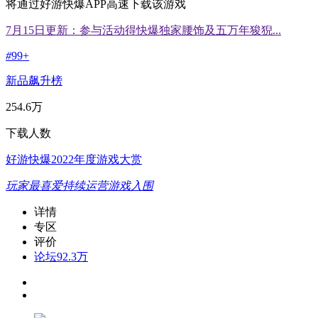
将通过好游快爆APP高速下载该游戏
7月15日更新：参与活动得快爆独家腰饰及五万年狻猊...
#
99+
新品飙升榜
254.6万
下载人数
好游快爆2022年度游戏大赏
玩家最喜爱持续运营游戏入围
详情
专区
评价
论坛
92.3万