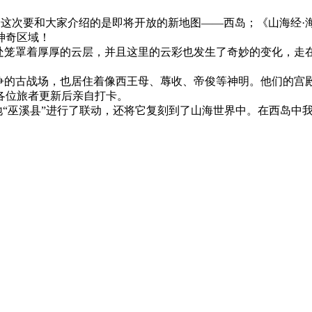
~这次要和大家介绍的是即将开放的新地图——西岛；《山海经·
神奇区域！
到处笼罩着厚厚的云层，并且这里的云彩也发生了奇妙的变化，走
争的古战场，也居住着像西王母、蓐收、帝俊等神明。他们的宫殿
各位旅者更新后亲自打卡。
源地“巫溪县”进行了联动，还将它复刻到了山海世界中。在西岛