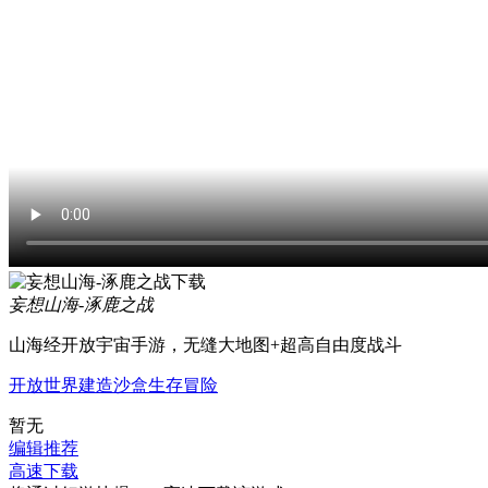
妄想山海-涿鹿之战
山海经开放宇宙手游，无缝大地图+超高自由度战斗
开放世界
建造
沙盒
生存
冒险
暂无
编辑推荐
高速下载