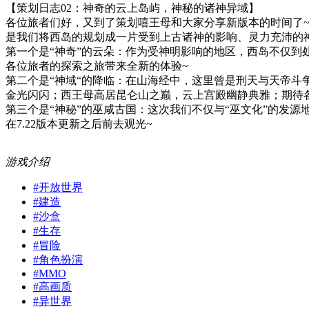
【策划日志02：神奇的云上岛屿，神秘的诸神异域】
各位旅者们好，又到了策划嘻王母和大家分享新版本的时间了
是我们将西岛的规划成一片受到上古诸神的影响、灵力充沛的
第一个是“神奇”的云朵：作为受神明影响的地区，西岛不仅
各位旅者的探索之旅带来全新的体验~
第二个是“神域“的降临：在山海经中，这里曾是刑天与天帝斗
金光闪闪；西王母高居昆仑山之巅，云上宫殿幽静典雅；期待
第三个是“神秘”的巫咸古国：这次我们不仅与“巫文化”的发
在7.22版本更新之后前去观光~
游戏介绍
#
开放世界
#
建造
#
沙盒
#
生存
#
冒险
#
角色扮演
#
MMO
#
高画质
#
异世界