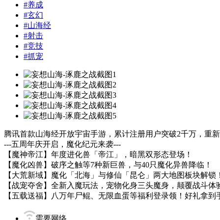
#
养成
#
玄幻
#
山海经
#
射击
#
竞技
#
抓宠
腾讯首款山海经开放宇宙手游，累计注册用户突破2千万，重
---五周年庆开启，魔化纪元来袭---
【魔神帝江】年度进化兽「帝江」，暗黑双形态登场！
【魔化凶兽】破序之触等7种新巨兽，与40只魔化异兽降临！
【大荒新域】魔化「北海」与修仙「昆仑」两大地图板块解锁
【战宠夺舍】全新入魔玩法，宠物化身三头魔身，颠覆战斗体
【五载送福】八万年尸鲲、无限血蛋等福利登录领！好礼拿到
需要网络