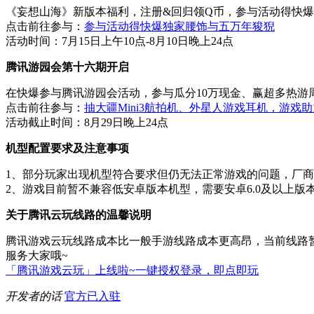
《妄想山海》新版本福利，注册&回归领Q币，参与活动得快
点击前往参与：
参与活动得快爆独家腰饰与五万年狻猊
活动时间：7月15日上午10点-8月10日晚上24点
腾讯游园会第十六期开启
在快爆参与腾讯游园会活动，参与瓜分10万现金、赢超多热游
点击前往参与：
抽大疆Mini3航拍机、外星人游戏耳机，游戏
活动截止时间：8月29日晚上24点
机型配置要求及注意事项
1、部分玩家出现机型符合要求但仍无法正常游戏的问题，厂
2、游戏目前暂不兼容低安卓版本机型，需要安卓6.0及以上
关于腾讯云玩线路的温馨说明
腾讯游戏云玩线路成本比一般手游线路成本更高昂，当前线路
服务大家哦~
「腾讯游戏云玩」上线啦~一键授权登录，即点即玩
开发者的话
官方已入驻