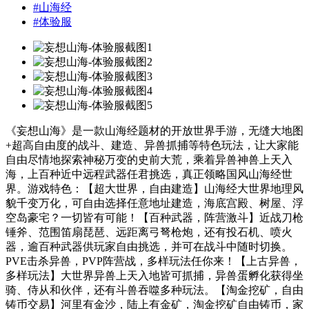
#
山海经
#
体验服
《妄想山海》是一款山海经题材的开放世界手游，无缝大地图
+超高自由度的战斗、建造、异兽抓捕等特色玩法，让大家能
自由尽情地探索神秘万变的史前大荒，乘着异兽神兽上天入
海，上百种近中远程武器任君挑选，真正领略国风山海经世
界。游戏特色：【超大世界，自由建造】山海经大世界地理风
貌千变万化，可自由选择任意地址建造，海底宫殿、树屋、浮
空岛豪宅？一切皆有可能！【百种武器，阵营激斗】近战刀枪
锤斧、范围笛扇琵琶、远距离弓弩枪炮，还有投石机、喷火
器，逾百种武器供玩家自由挑选，并可在战斗中随时切换。
PVE击杀异兽，PVP阵营战，多样玩法任你来！【上古异兽，
多样玩法】大世界异兽上天入地皆可抓捕，异兽蛋孵化获得坐
骑、侍从和伙伴，还有斗兽吞噬多种玩法。【淘金挖矿，自由
铸币交易】河里有金沙，陆上有金矿，淘金挖矿自由铸币，家