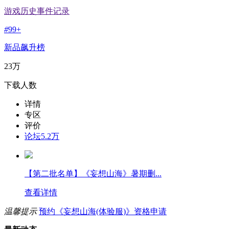
游戏历史事件记录
#
99+
新品飙升榜
23万
下载人数
详情
专区
评价
论坛
5.2万
【第二批名单】《妄想山海》暑期删...
查看详情
温馨提示
预约《妄想山海(体验服)》资格申请