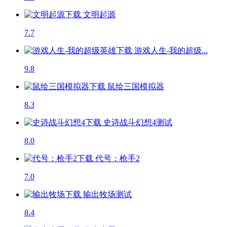
文明起源
7.7
游戏人生-我的超级...
9.8
鼠绘三国模拟器
8.3
史诗战斗幻想4
测试
8.0
代号：枪手2
7.0
输出牧场
测试
8.4