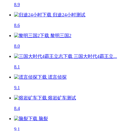
8.9
归途24小时
测试
8.6
黎明三国2
8.0
三国大时代4霸王立...
8.1
谎言侦探
9.1
熔岩矿车
测试
8.4
脑裂
9.1