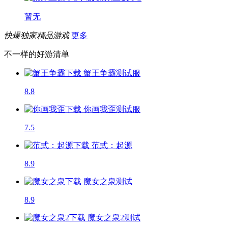
暂无
快爆独家精品游戏
更多
不一样的好游清单
蟹王争霸
测试服
8.8
你画我歪
测试服
7.5
范式：起源
8.9
魔女之泉
测试
8.9
魔女之泉2
测试