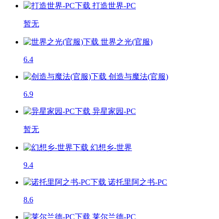
打造世界-PC
暂无
世界之光(官服)
6.4
创造与魔法(官服)
6.9
异星家园-PC
暂无
幻想乡-世界
9.4
诺托里阿之书-PC
8.6
莱尔兰德-PC