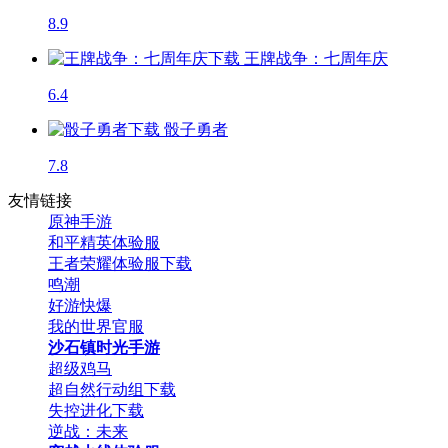
8.9
王牌战争：七周年庆
6.4
骰子勇者
7.8
友情链接
原神手游
和平精英体验服
王者荣耀体验服下载
鸣潮
好游快爆
我的世界官服
沙石镇时光手游
超级鸡马
超自然行动组下载
失控进化下载
逆战：未来