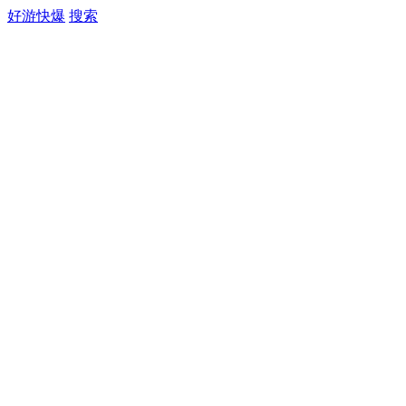
好游快爆
搜索