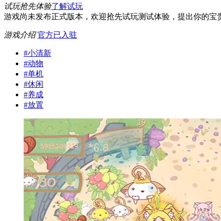
试玩抢先体验
了解试玩
游戏尚未发布正式版本，欢迎抢先试玩测试体验，提出你的宝
游戏介绍
官方已入驻
#
小清新
#
动物
#
单机
#
休闲
#
养成
#
放置