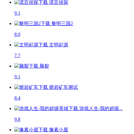
谎言侦探
9.1
黎明三国2
8.0
文明起源
7.7
脑裂
9.1
熔岩矿车
测试
8.4
游戏人生-我的超级...
9.8
像素小屋