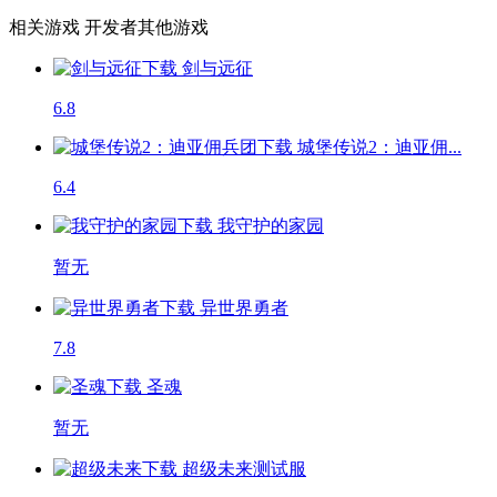
相关游戏
开发者其他游戏
剑与远征
6.8
城堡传说2：迪亚佣...
6.4
我守护的家园
暂无
异世界勇者
7.8
圣魂
暂无
超级未来
测试服