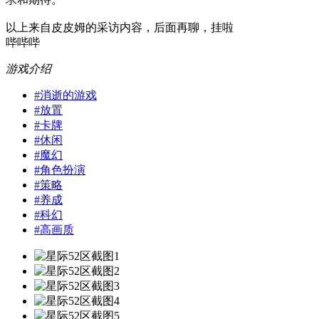
以上来自皮皮姆的采访内容，后面再聊，挂啦
哔哔哔
游戏介绍
#
消逝的游戏
#
放置
#
卡牌
#
休闲
#
魔幻
#
角色扮演
#
策略
#
养成
#
科幻
#
高画质