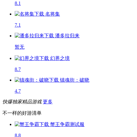
8.1
名将集
7.1
潘多拉归来
暂无
幻界之境
8.7
镇魂街：破晓
4.7
快爆独家精品游戏
更多
不一样的好游清单
蟹王争霸
测试服
8.8