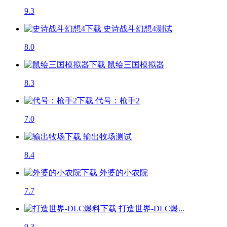
9.3
史诗战斗幻想4
测试
8.0
鼠绘三国模拟器
8.3
代号：枪手2
7.0
输出牧场
测试
8.4
外婆的小农院
7.7
打造世界-DLC爆...
9.3