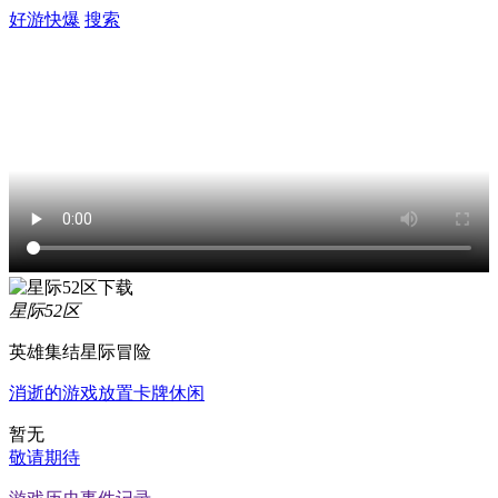
好游快爆
搜索
星际52区
英雄集结星际冒险
消逝的游戏
放置
卡牌
休闲
暂无
敬请期待