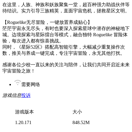
在这里，人族、神族和妖族聚集一堂，超百种强力助战伙伴等
待结识。实力引导三族精英，直面宇宙危机，拯救星区文明。
【Roguelike无尽冒险，一键放置养成贴心】
茫茫宇宙永无尽头，有时也要深入探索星球中潜存的神秘地下
城。边境探索与星际擂台等模式，融合独特 Roguelike 冒险体
验，每次进入都有惊喜挑战。
同时，《星际52区》搭配高智能引擎，大幅减少重复操作次
数，推关与养成一键完成，专注宇宙冒险，永无其他打扰。
感谢各位少校一直以来的关注与陪伴，让我们共同开启近未来
宇宙冒险之旅！
需要网络
游戏信息
投诉
游戏版本
大小
1.20.171
848.52M