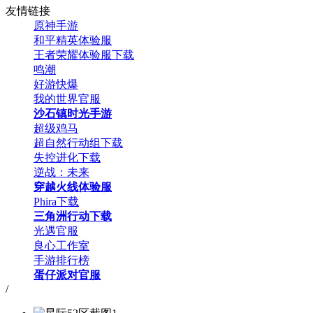
友情链接
原神手游
和平精英体验服
王者荣耀体验服下载
鸣潮
好游快爆
我的世界官服
沙石镇时光手游
超级鸡马
超自然行动组下载
失控进化下载
逆战：未来
穿越火线体验服
Phira下载
三角洲行动下载
光遇官服
良心工作室
手游排行榜
蛋仔派对官服
/