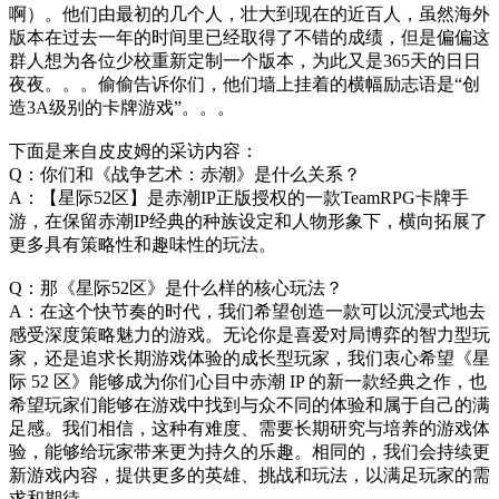
啊）。他们由最初的几个人，壮大到现在的近百人，虽然海外
版本在过去一年的时间里已经取得了不错的成绩，但是偏偏这
群人想为各位少校重新定制一个版本，为此又是365天的日日
夜夜。。。偷偷告诉你们，他们墙上挂着的横幅励志语是“创
造3A级别的卡牌游戏”。。。
下面是来自皮皮姆的采访内容：
Q：你们和《战争艺术：赤潮》是什么关系？
A：【星际52区】是赤潮IP正版授权的一款TeamRPG卡牌手
游，在保留赤潮IP经典的种族设定和人物形象下，横向拓展了
更多具有策略性和趣味性的玩法。
Q：那《星际52区》是什么样的核心玩法？
A：在这个快节奏的时代，我们希望创造一款可以沉浸式地去
感受深度策略魅力的游戏。无论你是喜爱对局博弈的智力型玩
家，还是追求长期游戏体验的成长型玩家，我们衷心希望《星
际 52 区》能够成为你们心目中赤潮 IP 的新一款经典之作，也
希望玩家们能够在游戏中找到与众不同的体验和属于自己的满
足感。我们相信，这种有难度、需要长期研究与培养的游戏体
验，能够给玩家带来更为持久的乐趣。相同的，我们会持续更
新游戏内容，提供更多的英雄、挑战和玩法，以满足玩家的需
求和期待。