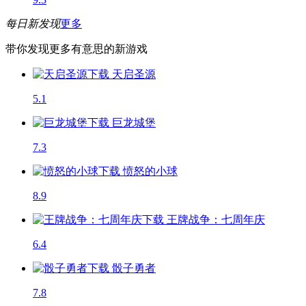
每日新发现
更多
带你发现更多有意思的新游戏
天启圣源
5.1
巨龙城堡
7.3
愤怒的小球
8.9
王牌战争：七周年庆
6.4
骰子勇者
7.8