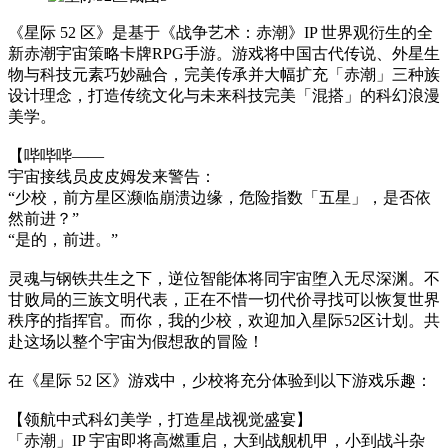
《星际 52 区》是基于《战争艺术：赤潮》IP 世界观衍生的全
新赤潮宇宙策略卡牌RPG手游。游戏将中国古代传说、外星生
物与科技元素巧妙融合，完美传承并大幅扩充「赤潮」三种族
设计理念，打造传统文化与未来科技完美「混搭」的科幻浪漫
美学。
【哔哔哔——
宇宙接线员皮皮姆发来警告：
“少校，前方星区濒临崩溃边缘，危险指数「五星」，是否依
然前进？”
“是的，前进。”
灵魂与钢铁共生之下，逆位智能体将同宇宙堕入无尽深渊。不
甘败局的三族文明代表，正在不惜一切代价寻找可以恢复世界
秩序的指挥官。而你，我的少校，欢迎加入星际52区计划。共
赴这场以整个宇宙为假想敌的冒险！
在《星际 52 区》游戏中，少校将充分体验到以下游戏乐趣：
【领航中式科幻美学，打造星战视觉盛宴】
「赤潮」IP 宇宙即将高燃重启，大到战舰机甲，小到战斗杂