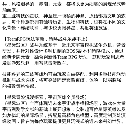
兵，风格迥异的「赤潮」元素，都将以更为细腻的展现形式奔
涌而来。
重工业科技的星联、神圣庄严隐秘的神裔、原始部落文明的森
罗，每个种族都拥有独特历史、生物和科技，也将在不同的文
化背景下缔结联盟，与少校勇闯异星，共度英雄旅途。
【TeamRPG玩法革新，策略战斗乐趣不止】
《星际52区》战斗系统基于「近未来宇宙模拟战争危机」背景
研发，并针对性设计多种机制的BOSS副本和策略模式，通过
经典卡牌元素，融合创新性Team RPG 玩法，鼓励玩家用思考
发掘游戏乐趣，用智慧击溃敌军。
技能各异的三族英雄均可由玩家自由搭配，利用多重技能联动
机制与战术选择，将可突破固定套路束缚，体验「以弱胜强」
的极致策略快感。
【星际冒险沉浸探索，宇宙英雄全员登场】
《星际52区》全面体现近未来宇宙战争模拟场景，游戏在大量
宇宙观测学文献的基础上展开想象，实装超百位星际英雄以及
如梦似幻的星际场景，搭配超高精角色模型，高度定制英雄演
绎动画，旨在为每位玩家提供更具沉浸式的近未来科幻世界。