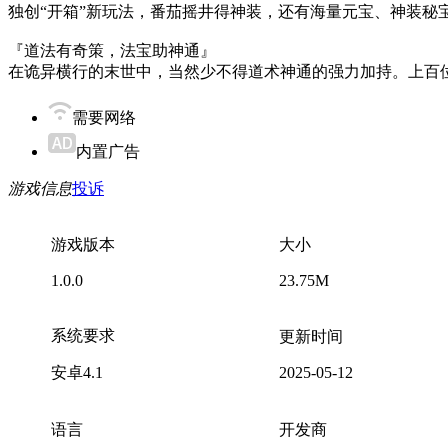
独创“开箱”新玩法，番茄摇井得神装，还有海量元宝、神装秘
『道法有奇策，法宝助神通』
在诡异横行的末世中，当然少不得道术神通的强力加持。上百
需要网络
内置广告
游戏信息
投诉
游戏版本
大小
1.0.0
23.75M
系统要求
更新时间
安卓4.1
2025-05-12
语言
开发商