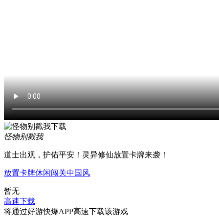
怪物别戳我
道士出观，护佑平安！灵异修仙放置卡牌来袭！
放置
卡牌
休闲
闯关
中国风
暂无
高速下载
将通过好游快爆APP高速下载该游戏