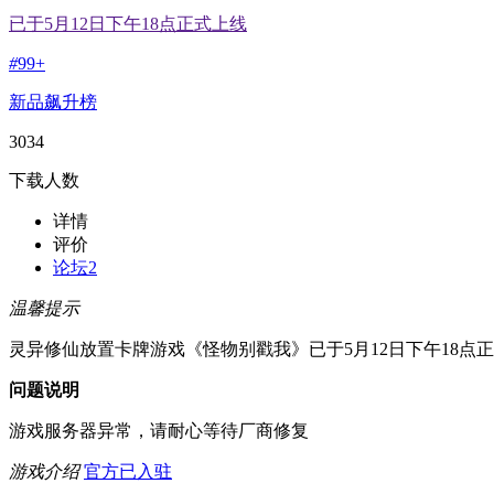
已于5月12日下午18点正式上线
#
99+
新品飙升榜
3034
下载人数
详情
评价
论坛
2
温馨提示
灵异修仙放置卡牌游戏《怪物别戳我》已于5月12日下午18点
问题说明
游戏服务器异常，请耐心等待厂商修复
游戏介绍
官方已入驻