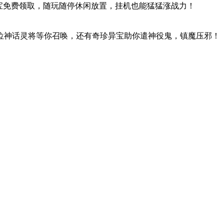
宝免费领取，随玩随停休闲放置，挂机也能猛猛涨战力！
位神话灵将等你召唤，还有奇珍异宝助你遣神役鬼，镇魔压邪！