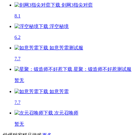
剑网3指尖对弈
8.1
浮空秘境
6.2
如意芳霏
测试服
7.7
星聚：锻造师不好惹
测试服
暂无
如意芳霏
7.7
次元召唤师
暂无