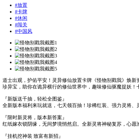
#
放置
#
卡牌
#
休闲
#
闯关
#
中国风
道士出观，护佑平安！灵异修仙放置卡牌《怪物别戳我》焕新
珍异宝，助你在诡异横行的修仙世界中，趣味修仙驱魔捉妖！七
『新版送千抽，轻松全图鉴』
全新版本福利来玩就送，七天领百抽！珍稀红装、强力灵将、
『限时新灵将，版本新答案』
红纸嫁衣锁阴缘，无间梦境悄然启。全新灵将神秘复苏，心愿
『挂机挖神装 致富有新招』