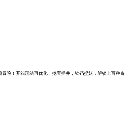
谲冒险！开箱玩法再优化，挖宝摇井，铃铛捉妖，解锁上百种奇