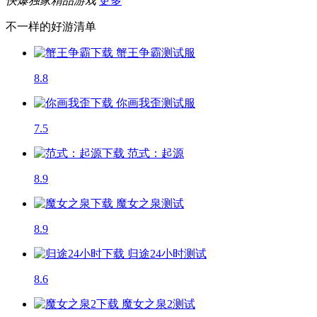
快爆独家精品游戏
更多
不一样的好游清单
蟹王争霸
测试服
8.8
你画我歪
测试服
7.5
范式：起源
8.9
魔女之泉
测试
8.9
归途24小时
测试
8.6
魔女之泉2
测试