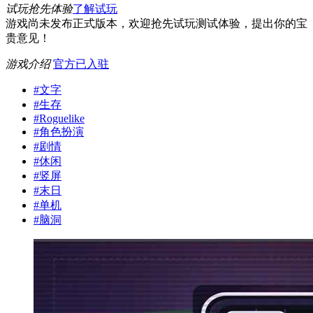
试玩抢先体验
了解试玩
游戏尚未发布正式版本，欢迎抢先试玩测试体验，提出你的宝
贵意见！
游戏介绍
官方已入驻
#
文字
#
生存
#
Roguelike
#
角色扮演
#
剧情
#
休闲
#
竖屏
#
末日
#
单机
#
脑洞