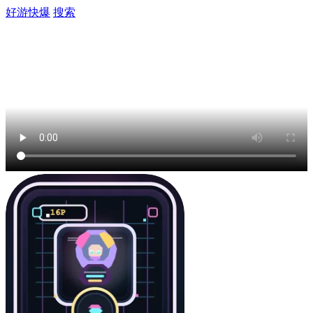
好游快爆
搜索