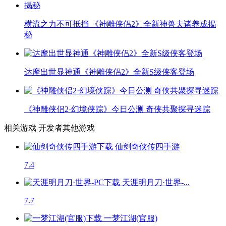
横流之力不可抵挡 《神雕侠侣2》全新神兽夫诸养成揭
秘
达摩出世显神通《神雕侠侣2》全新S级侠客登场
《神雕侠侣2·幻境侠踪》今日公测 奇侠共聚探寻迷踪
相关游戏
开发者其他游戏
仙剑奇侠传四手游
7.4
天涯明月刀·世界-...
7.7
一梦江湖(官服)