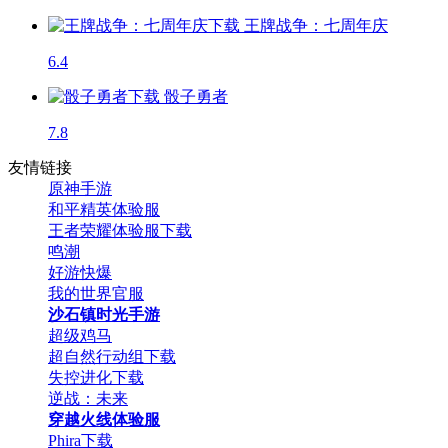
王牌战争：七周年庆
6.4
骰子勇者
7.8
友情链接
原神手游
和平精英体验服
王者荣耀体验服下载
鸣潮
好游快爆
我的世界官服
沙石镇时光手游
超级鸡马
超自然行动组下载
失控进化下载
逆战：未来
穿越火线体验服
Phira下载