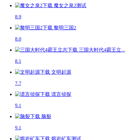
魔女之泉2
测试
8.9
黎明三国2
8.0
三国大时代4霸王立...
8.1
文明起源
7.7
谎言侦探
9.1
脑裂
9.1
熔岩矿车
测试