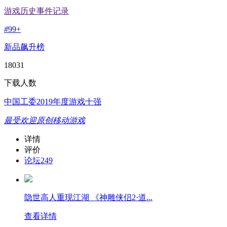
游戏历史事件记录
#
99+
新品飙升榜
18031
下载人数
中国工委2019年度游戏十强
最受欢迎原创移动游戏
详情
评价
论坛
249
隐世高人重现江湖 《神雕侠侣2·道...
查看详情