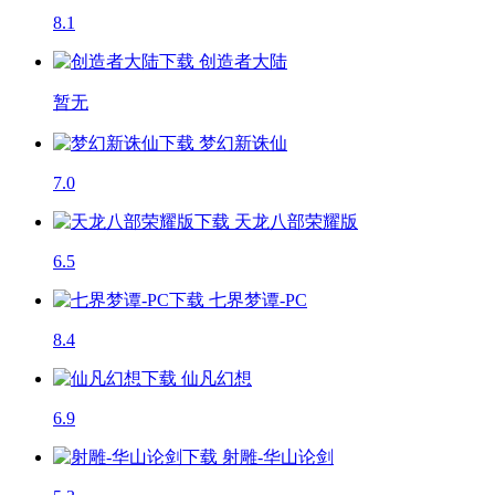
8.1
创造者大陆
暂无
梦幻新诛仙
7.0
天龙八部荣耀版
6.5
七界梦谭-PC
8.4
仙凡幻想
6.9
射雕-华山论剑