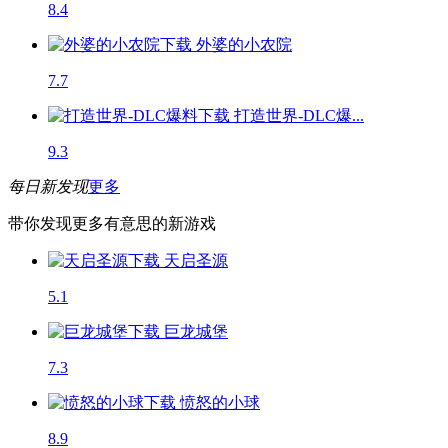
8.4
外婆的小农院
7.7
打造世界-DLC爆...
9.3
每日新发现
更多
带你发现更多有意思的新游戏
天启圣源
5.1
巨龙城堡
7.3
愤怒的小球
8.9