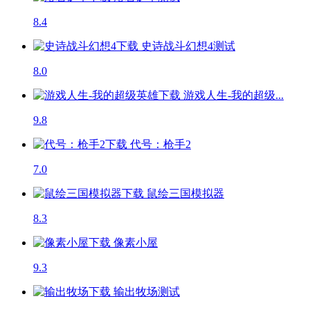
8.4
史诗战斗幻想4
测试
8.0
游戏人生-我的超级...
9.8
代号：枪手2
7.0
鼠绘三国模拟器
8.3
像素小屋
9.3
输出牧场
测试