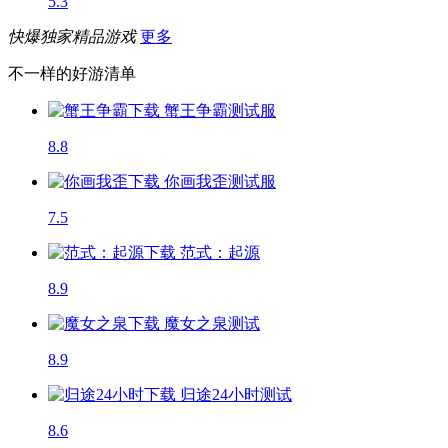
5.3
快爆独家精品游戏
更多
不一样的好游清单
蟹王争霸
测试服
8.8
你画我歪
测试服
7.5
范式：起源
8.9
魔女之泉
测试
8.9
归途24小时
测试
8.6