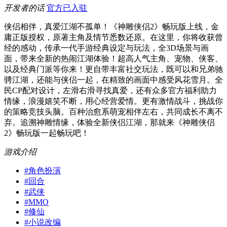
开发者的话
官方已入驻
侠侣相伴，真爱江湖不孤单！《神雕侠侣2》畅玩版上线，金
庸正版授权，原著主角及情节悉数还原。在这里，你将收获曾
经的感动，传承一代手游经典设定与玩法，全3D场景与画
面，带来全新的热闹江湖体验！超高人气主角、宠物、侠客、
以及经典门派等你来！更自带丰富社交玩法，既可以和兄弟驰
骋江湖，还能与侠侣一起，在精致的画面中感受风花雪月。全
民CP配对设计，左滑右滑寻找真爱，还有众多官方福利助力
情缘，浪漫嬉笑不断，用心经营爱情。更有激情战斗，挑战你
的策略竞技头脑。百种治愈系萌宠相伴左右，共同成长不离不
弃。追溯神雕情缘，体验全新侠侣江湖，那就来《神雕侠侣
2》畅玩版一起畅玩吧！
游戏介绍
#
角色扮演
#
回合
#
武侠
#
MMO
#
修仙
#
小说改编