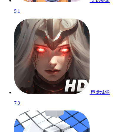
天启圣源
5.1
巨龙城堡
7.3