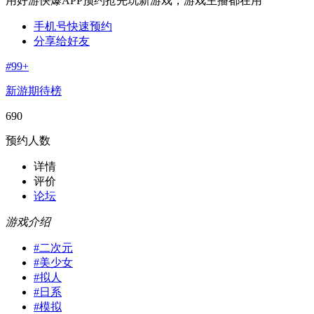
用好游快爆APP预约抢先玩新游戏，游戏主播都在用
手机号快速预约
分享给好友
#
99+
新游期待榜
690
预约人数
详情
评价
论坛
游戏介绍
#
二次元
#
美少女
#
拟人
#
日系
#
模拟