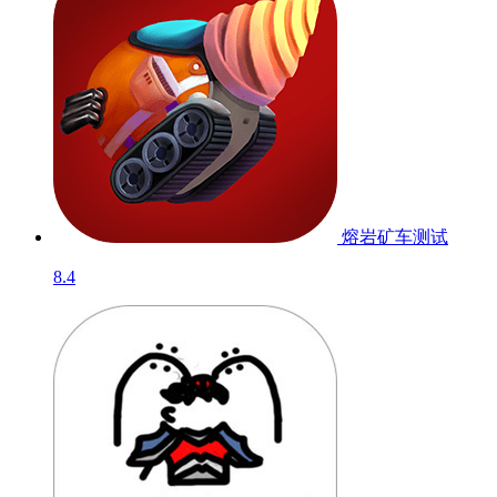
熔岩矿车
测试
8.4