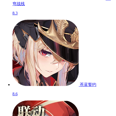
穹战线
8.3
苍蓝誓约
8.6