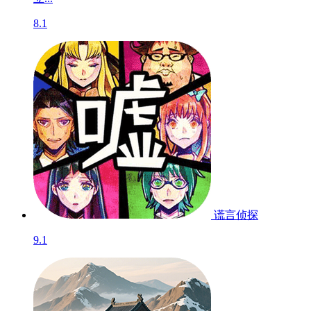
8.1
谎言侦探
9.1