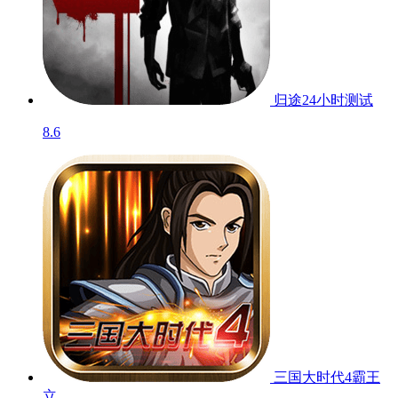
归途24小时
测试
8.6
三国大时代4霸王
立...