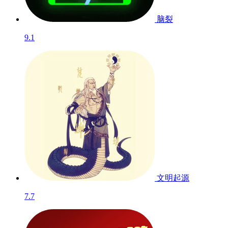
脑裂
9.1
文明起源
7.7