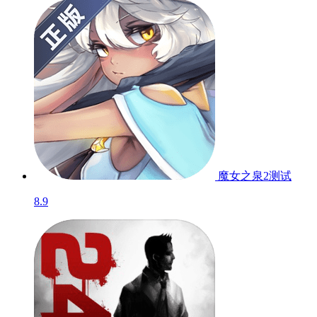
魔女之泉2
测试
8.9