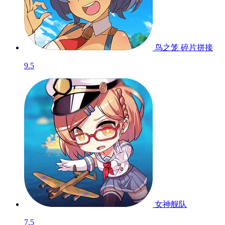
鸟之笼 碎片拼接
9.5
女神舰队
7.5