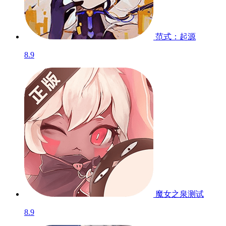
范式：起源
8.9
魔女之泉
测试
8.9