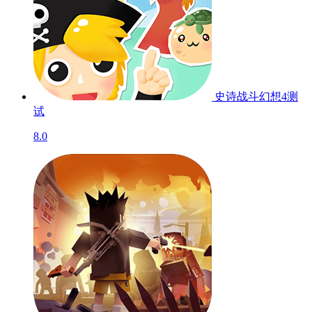
史诗战斗幻想4
测
试
8.0