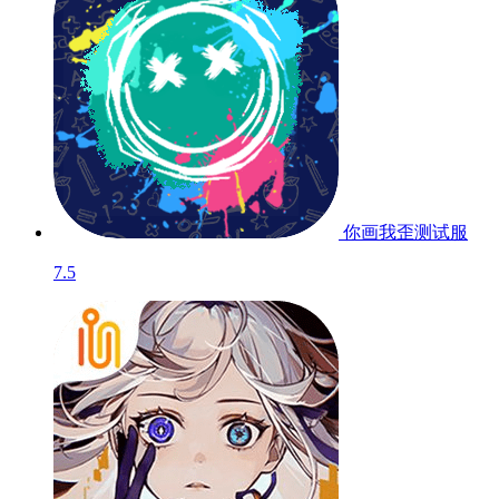
你画我歪
测试服
7.5