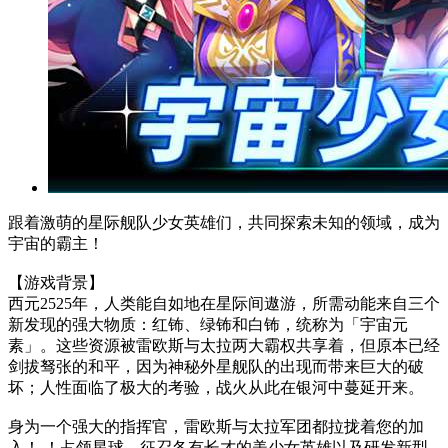
跟着激萌的星际舰队少女英雄们，共同探索未知的领域，成为
宇宙的霸主！
【游戏背景】
西元2525年，人类能自如地在星际间遨游，所需动能来自三个
新发现的强大物质：红钸、绿钸和白钸，统称为「宇宙元
素」。这些资源被雷欧斯与太拉两大霸权共享着，但原本已经
剑拔驽张的和平，因为神秘外星舰队的出现而带来巨大的破
坏；人性面临了极大的考验，战火从此在银河中蔓延开来。
身为一个强大的指挥官，雷欧斯与太拉军团都拉拢着您的加
入！ ！占领星球、征召各有长才的美少女英雄以及研发新型