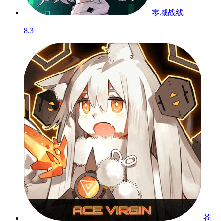
零域战线
8.3
苍