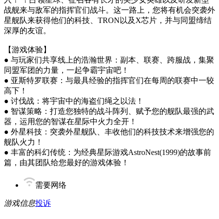
战舰来与敌军的指挥官们战斗。这一路上，您将有机会突袭外
星舰队来获得他们的科技、TRON以及X芯片，并与同盟缔结
深厚的友谊。
【游戏体验】
● 与玩家们共享线上的浩瀚世界：副本、联赛、跨服战，集聚
同盟军团的力量，一起争霸宇宙吧！
● 亚斯特罗联赛：与最具经验的指挥官们在每周的联赛中一较
高下！
● 讨伐战：将宇宙中的海盗们绳之以法！
● 智谋策略：打造您独特的战斗阵列、赋予您的舰队最强的武
器，运用您的智谋在星际中火力全开！
● 外星科技：突袭外星舰队、丰收他们的科技技术来增强您的
舰队火力！
● 丰富的科幻传统：为经典星际游戏AstroNest(1999)的故事前
篇，由其团队给您最好的游戏体验！
需要网络
游戏信息
投诉