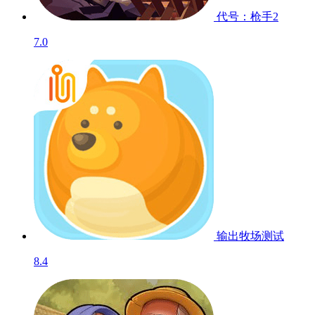
代号：枪手2
7.0
输出牧场
测试
8.4