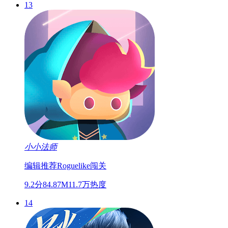
小小法师
编辑推荐
Roguelike
闯关
9.2分
84.87M
11.7万热度
14