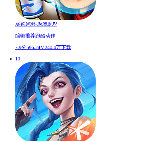
地铁跑酷-深海派对
编辑推荐
跑酷
动作
7.9分
596.24M
240.4万下载
10
英雄联盟手游