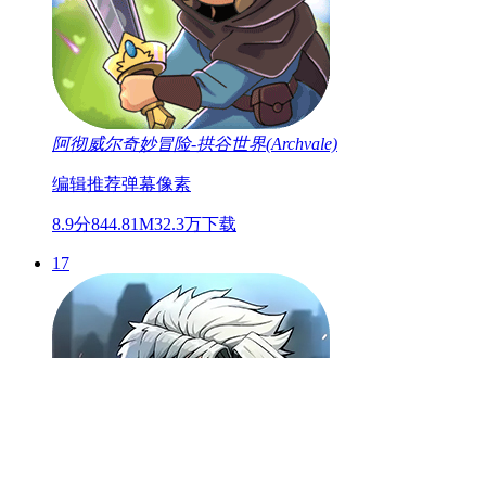
阿彻威尔奇妙冒险-拱谷世界(Archvale)
编辑推荐
弹幕
像素
8.9分
844.81M
32.3万下载
17