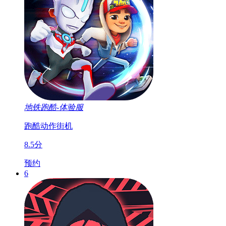
地铁跑酷-体验服
跑酷
动作
街机
8.5分
预约
6