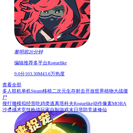
黎明前20分钟
编辑推荐
多平台
Roguelike
9.0分
103.30M
43.6万热度
查看全部
7