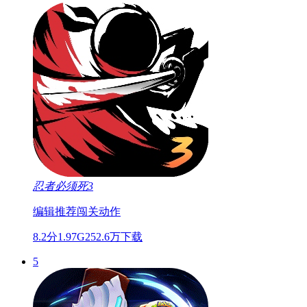
忍者必须死3
编辑推荐
闯关
动作
8.2分
1.97G
252.6万下载
5