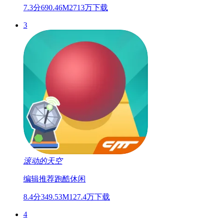
7.3分
690.46M
2713万下载
3
滚动的天空
编辑推荐
跑酷
休闲
8.4分
349.53M
127.4万下载
4