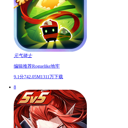
元气骑士
编辑推荐
Roguelike
地牢
9.1分
742.05M
1311万下载
8