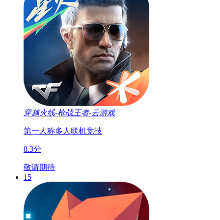
穿越火线-枪战王者-云游戏
第一人称
多人联机
竞技
8.3分
敬请期待
15