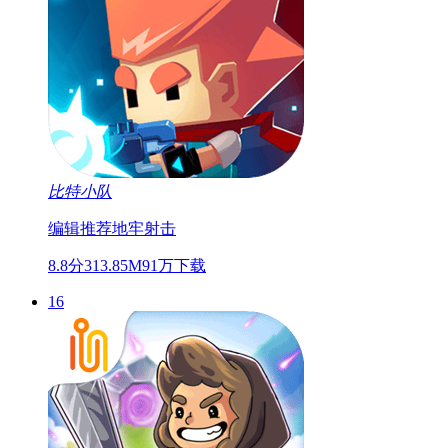
比特小队
编辑推荐
地牢
射击
8.8分
313.85M
91万下载
16