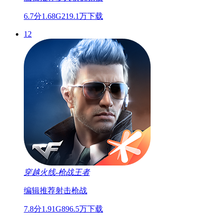
6.7分
1.68G
219.1万下载
12
穿越火线-枪战王者
编辑推荐
射击
枪战
7.8分
1.91G
896.5万下载
13