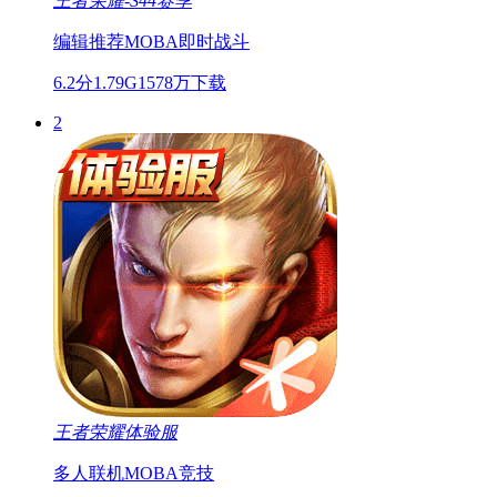
王者荣耀-S44赛季
编辑推荐
MOBA
即时战斗
6.2分
1.79G
1578万下载
2
王者荣耀体验服
多人联机
MOBA
竞技