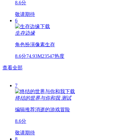
8.6分
敬请期待
6
生存边缘
角色扮演
像素
生存
8.6分
74.93M
23547热度
查看全部
7
终结的世界与你和我
测试
编辑推荐
消逝的游戏
冒险
8.6分
敬请期待
8