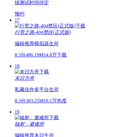
续测试时间待定
预约
17
行荒之路-404禁区(正式版)
编辑推荐
模拟器
生存
8.3分
486.19M
14.8万下载
18
末日方舟
私藏佳作
多平台
生存
8.3分
383.25M
19.1万热度
19
辐射：避难所
编辑推荐
末日
生存