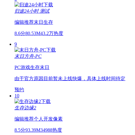
归途24小时
测试
编辑推荐
末日
生存
8.6分
80.53M
43.2万热度
9
末日方舟-PC
PC游戏
生存
末日
由于官方原因目前暂未上线快爆，具体上线时间待定
预约
10
生存边缘2
编辑推荐
个人开发
像素
8.5分
93.39M
34988热度