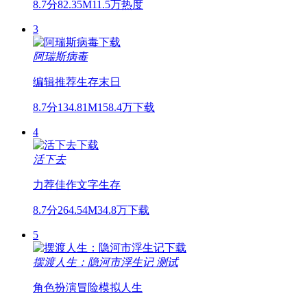
8.7分
82.35M
11.5万热度
3
阿瑞斯病毒
编辑推荐
生存
末日
8.7分
134.81M
158.4万下载
4
活下去
力荐佳作
文字
生存
8.7分
264.54M
34.8万下载
5
摆渡人生：隐河市浮生记
测试
角色扮演
冒险
模拟人生