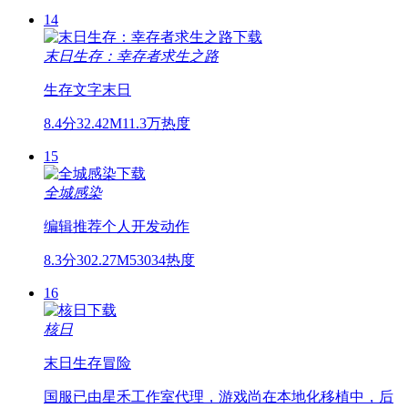
14
末日生存：幸存者求生之路
生存
文字
末日
8.4分
32.42M
11.3万热度
15
全城感染
编辑推荐
个人开发
动作
8.3分
302.27M
53034热度
16
核日
末日
生存
冒险
国服已由星禾工作室代理，游戏尚在本地化移植中，后