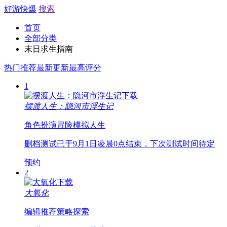
好游快爆
搜索
首页
全部分类
末日求生指南
热门推荐
最新更新
最高评分
1
摆渡人生：隐河市浮生记
角色扮演
冒险
模拟人生
删档测试已于9月1日凌晨0点结束，下次测试时间待定
预约
2
大氧化
编辑推荐
策略
探索