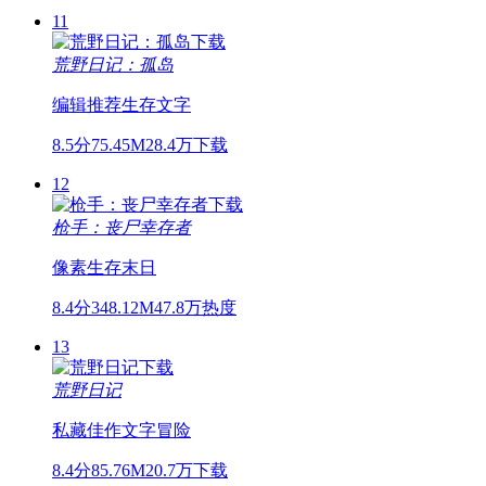
11
荒野日记：孤岛
编辑推荐
生存
文字
8.5分
75.45M
28.4万下载
12
枪手：丧尸幸存者
像素
生存
末日
8.4分
348.12M
47.8万热度
13
荒野日记
私藏佳作
文字
冒险
8.4分
85.76M
20.7万下载