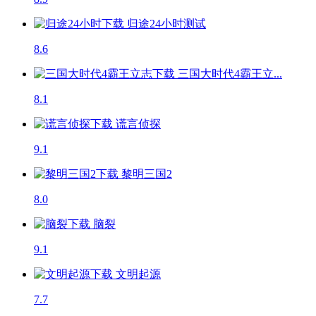
归途24小时
测试
8.6
三国大时代4霸王立...
8.1
谎言侦探
9.1
黎明三国2
8.0
脑裂
9.1
文明起源
7.7