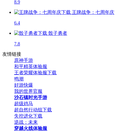
8.9
王牌战争：七周年庆
6.4
骰子勇者
7.8
友情链接
原神手游
和平精英体验服
王者荣耀体验服下载
鸣潮
好游快爆
我的世界官服
沙石镇时光手游
超级鸡马
超自然行动组下载
失控进化下载
逆战：未来
穿越火线体验服