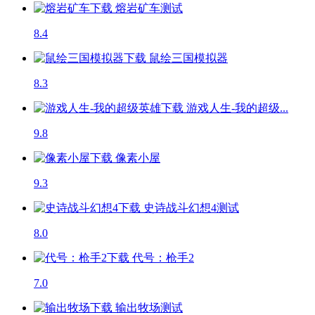
熔岩矿车
测试
8.4
鼠绘三国模拟器
8.3
游戏人生-我的超级...
9.8
像素小屋
9.3
史诗战斗幻想4
测试
8.0
代号：枪手2
7.0
输出牧场
测试