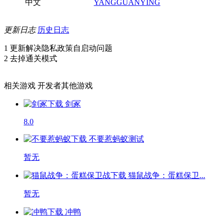
中文
YANGGUANYING
更新日志
历史日志
1 更新解决隐私政策自启动问题
2 去掉通关模式
相关游戏
开发者其他游戏
剑冢
8.0
不要惹蚂蚁
测试
暂无
猫鼠战争：蛋糕保卫...
暂无
冲鸭