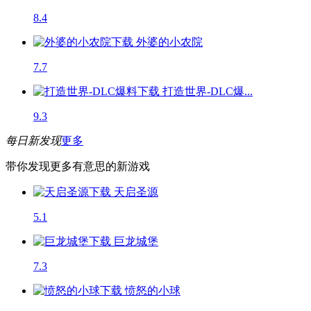
8.4
外婆的小农院
7.7
打造世界-DLC爆...
9.3
每日新发现
更多
带你发现更多有意思的新游戏
天启圣源
5.1
巨龙城堡
7.3
愤怒的小球