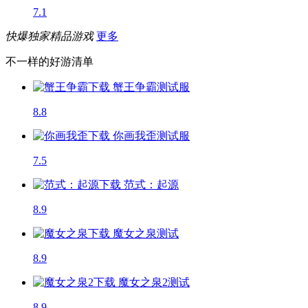
7.1
快爆独家精品游戏
更多
不一样的好游清单
蟹王争霸
测试服
8.8
你画我歪
测试服
7.5
范式：起源
8.9
魔女之泉
测试
8.9
魔女之泉2
测试
8.9