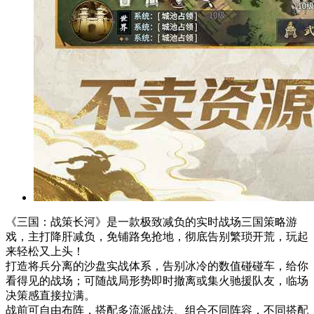
《三国：战策长河》是一款极致减负的实时战场三国策略游
戏，主打降肝减负，免铺路免抢地，彻底告别繁琐开荒，玩起
来轻松又上头！
打造将兵分离的沙盘实战体系，告别冰冷的数值碰碰车，给你
看得见的战场；可随战局形势即时撤离或集火驰援队友，临场
决策感直接拉满。
战前可自由布阵，搭配多流派战法、组合不同阵容，不同搭配