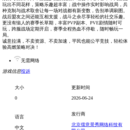
玩出不同花样，策略乐趣超丰富；战中操作实时影响战局，兵
种克制与战术取舍让每一场对战都有新变数，告别单调刷图。
战后盟友之间还能互相支援，战斗之余尽享轻松的社交乐趣。
更没有恼人的赛季长草期，丰富PVP副本、PVE剧情随时可
玩，跨服战场定期开启，赛季全程热血不停歇，随时畅玩一
局。
诚意拉满，不卖资源、不卖加速，平民也能公平竞技，轻松体
验高燃策略对决！
无需网络
游戏信息
投诉
大小
更新时间
0
2026-06-24
发行商
语言
北京儒意景秀网络科技有
中文