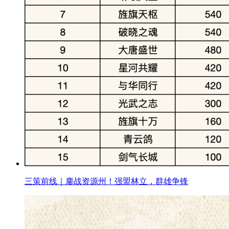
三策前线｜鏖战资源州！强盟林立，群雄争锋