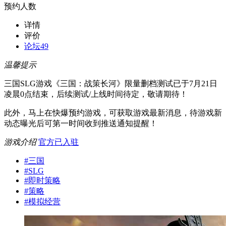
预约人数
详情
评价
论坛
49
温馨提示
三国SLG游戏《三国：战策长河》限量删档测试已于7月21日
凌晨0点结束，后续测试/上线时间待定，敬请期待！
此外，马上在快爆预约游戏，可获取游戏最新消息，待游戏新
动态曝光后可第一时间收到推送通知提醒！
游戏介绍
官方已入驻
#
三国
#
SLG
#
即时策略
#
策略
#
模拟经营