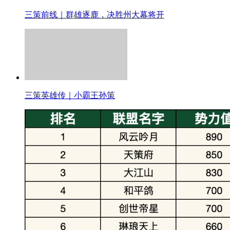
三策前线｜群雄逐鹿，决胜州大幕将开
三策英雄传｜小霸王孙策