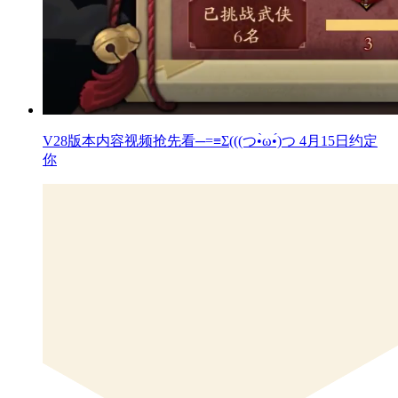
V28版本内容视频抢先看─=≡Σ(((つ•̀ω•́)つ 4月15日约定
你