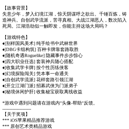
【故事背景】
失意少年，梦入幻境江湖，惊天阴谋呼之欲出。千锤百炼，铸
造神兵。自创武学流派，苦寻真相。大战江湖恶人，数次陷入
死局。江湖浩劫似一触即发，你能主持这场大局吗？
【游戏特色】
♦[别样国风美术] 纯手绘书中武林世界
♦[DBG卡组构筑] 百种卡牌靠套路取胜
♦[随机奇遇Roguelike] 隐藏事件步步惊心
♦[四大职业任选] 套装神兵随心搭配
♦[收集武学卡牌] 按个性历练侠客
♦[幻境探险闯关] 凭本事一命通关
♦[自创武学流派] 花样套路引领江湖
♦[开立江湖门派] 招募武侠为门派弟子
♦[秘境休闲护肝] 收集秘宝获取离线收益
*游戏中遇到问题请在游戏内“头像-帮助“反馈。
--------------------
【关于奖项】
*** iOS苹果精品推荐游戏
*** 原创艺术类精品游戏