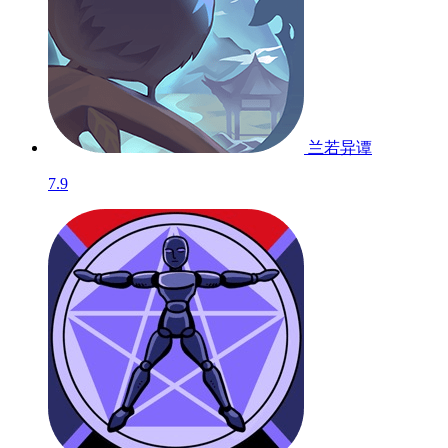
兰若异谭
7.9