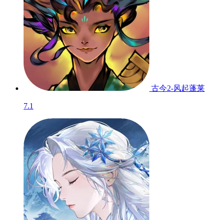
古今2-风起蓬莱
7.1