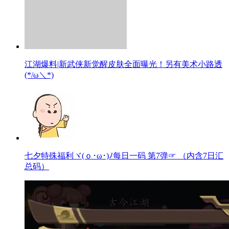
江湖爆料|新武侠新觉醒皮肤全面曝光！另有美术小路透
(*/ω＼*)
七夕特殊福利ヾ(ｏ･ω･)ﾉ每日一码 第7弹☞ （内含7日汇
总码）