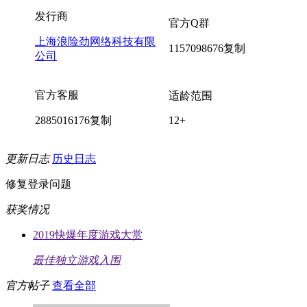
发行商
官方Q群
上海浪险劲网络科技有限
1157098676
复制
公司
官方客服
适龄范围
2885016176
复制
12+
更新日志
历史日志
修复登录问题
获奖情况
2019快爆年度游戏大赏
最佳独立游戏入围
官方帖子
查看全部