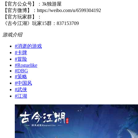
【官方公众号】：3k独游屋
【官方微博】：https://weibo.com/u/6599304192
【官方玩家群】：
《古今江湖》玩家15群：837153709
游戏介绍
#
消逝的游戏
#
卡牌
#
冒险
#
Roguelike
#
DBG
#
策略
#
中国风
#
武侠
#
江湖