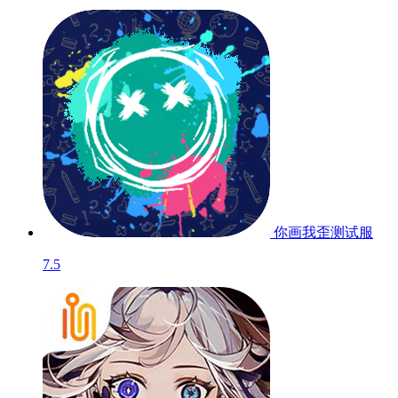
你画我歪
测试服
7.5