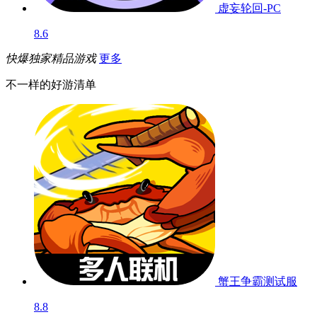
虚妄轮回-PC
8.6
快爆独家精品游戏
更多
不一样的好游清单
蟹王争霸
测试服
8.8