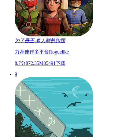
为了吾王-多人联机跑团
力荐佳作
多平台
Roguelike
8.7分
872.35M
85491下载
9