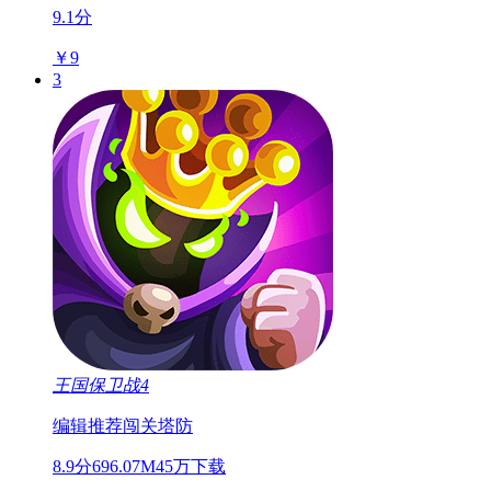
9.1分
￥9
3
王国保卫战4
编辑推荐
闯关
塔防
8.9分
696.07M
45万下载