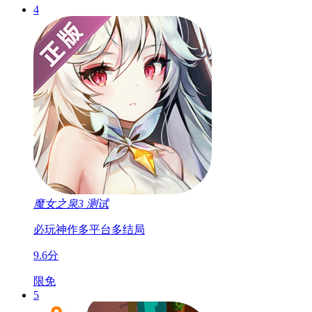
4
魔女之泉3
测试
必玩神作
多平台
多结局
9.6分
限免
5