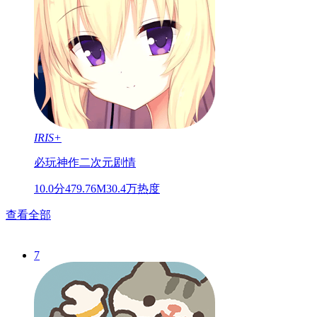
IRIS+
必玩神作
二次元
剧情
10.0分
479.76M
30.4万热度
查看全部
7