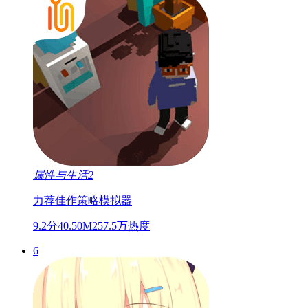
属性与生活2
力荐佳作
策略
模拟器
9.2分
40.50M
257.5万热度
6