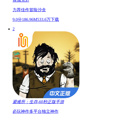
挨饿荒野
力荐佳作
冒险
沙盒
9.0分
186.96M
533.6万下载
2
避难所：生存-60秒正版手游
必玩神作
多平台
独立神作