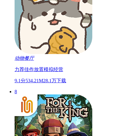
动物餐厅
力荐佳作
放置
模拟经营
9.1分
534.21M
28.1万下载
8