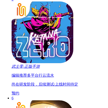
武士零-正版手游
编辑推荐
多平台
行云流水
尚在研发阶段，后续测试/上线时间待定
预约
6