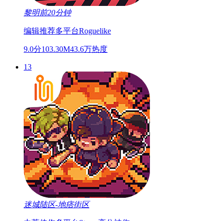
黎明前20分钟
编辑推荐
多平台
Roguelike
9.0分
103.30M
43.6万热度
13
迷城陆区-地痞街区