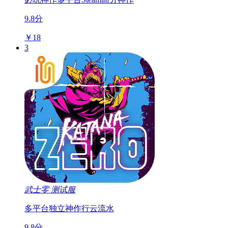
9.8分
￥18
3
武士零
测试服
多平台
独立神作
行云流水
9.8分