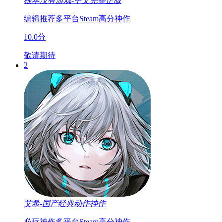
根本没有游戏-中文完整正版
编辑推荐
多平台
Steam高分神作
10.0分
敬请期待
2
艾希-国产经典动作神作
必玩神作
多平台
Steam高分神作