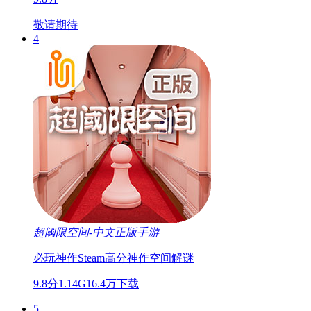
敬请期待
4
超阈限空间-中文正版手游
必玩神作
Steam高分神作
空间解谜
9.8分
1.14G
16.4万下载
5