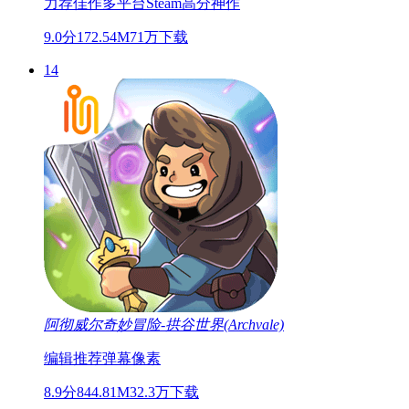
力荐佳作
多平台
Steam高分神作
9.0分
172.54M
71万下载
14
阿彻威尔奇妙冒险-拱谷世界(Archvale)
编辑推荐
弹幕
像素
8.9分
844.81M
32.3万下载