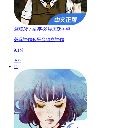
避难所：生存-60秒正版手游
必玩神作
多平台
独立神作
9.1分
￥9
11