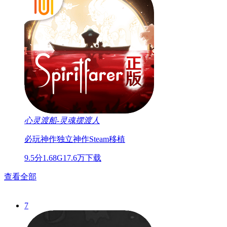
心灵渡船-灵魂摆渡人
必玩神作
独立神作
Steam移植
9.5分
1.68G
17.6万下载
查看全部
7