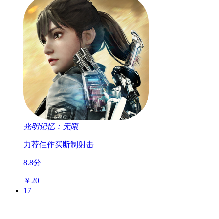
光明记忆：无限
力荐佳作
买断制
射击
8.8分
￥20
17