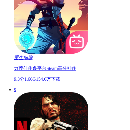
重生细胞
力荐佳作
多平台
Steam高分神作
9.3分
1.66G
154.6万下载
9