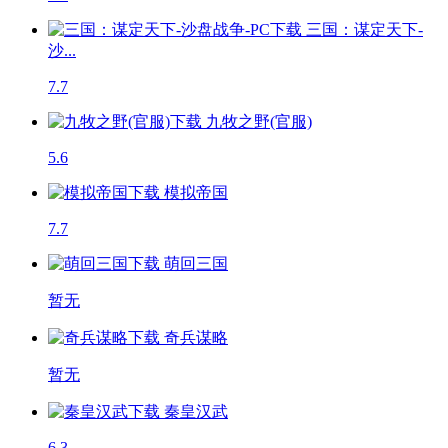
三国：谋定天下-
沙...
7.7
九牧之野(官服)
5.6
模拟帝国
7.7
萌回三国
暂无
奇兵谋略
暂无
秦皇汉武
6.3