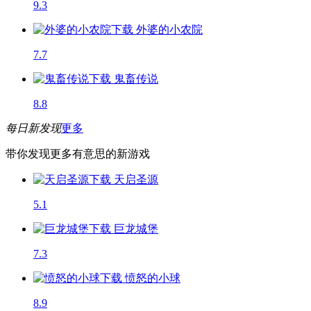
9.3
外婆的小农院
7.7
鬼畜传说
8.8
每日新发现
更多
带你发现更多有意思的新游戏
天启圣源
5.1
巨龙城堡
7.3
愤怒的小球
8.9