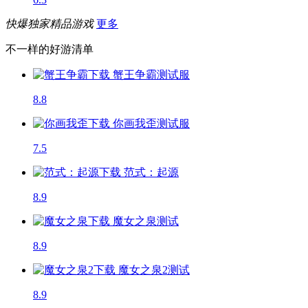
快爆独家精品游戏
更多
不一样的好游清单
蟹王争霸
测试服
8.8
你画我歪
测试服
7.5
范式：起源
8.9
魔女之泉
测试
8.9
魔女之泉2
测试
8.9