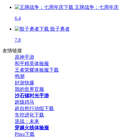
王牌战争：七周年庆
6.4
骰子勇者
7.8
友情链接
原神手游
和平精英体验服
王者荣耀体验服下载
鸣潮
好游快爆
我的世界官服
沙石镇时光手游
超级鸡马
超自然行动组下载
失控进化下载
逆战：未来
穿越火线体验服
Phira下载