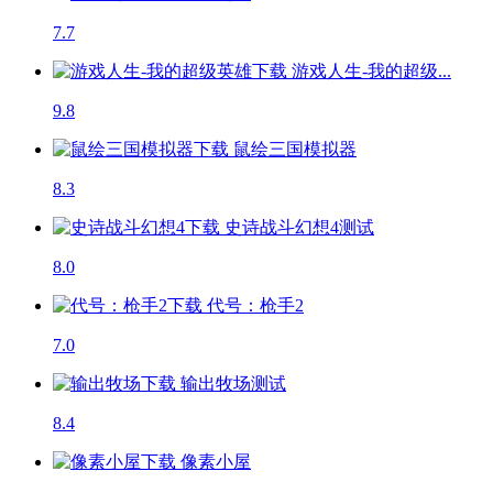
7.7
游戏人生-我的超级...
9.8
鼠绘三国模拟器
8.3
史诗战斗幻想4
测试
8.0
代号：枪手2
7.0
输出牧场
测试
8.4
像素小屋