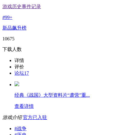
游戏历史事件记录
#
99+
新品飙升榜
10675
下载人数
详情
评价
论坛
17
经典《战国》大型资料片“袭营”重...
查看详情
游戏介绍
官方已入驻
#
战争
#
历史