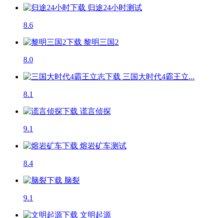
归途24小时
测试
8.6
黎明三国2
8.0
三国大时代4霸王立...
8.1
谎言侦探
9.1
熔岩矿车
测试
8.4
脑裂
9.1
文明起源