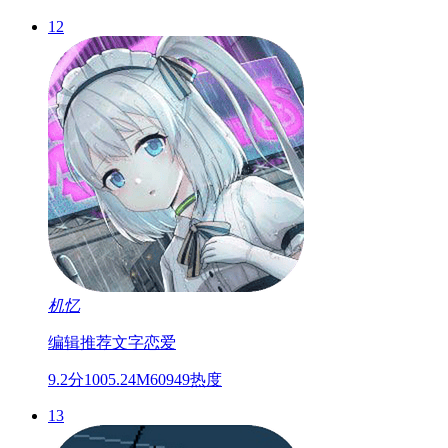
12
机忆
编辑推荐
文字
恋爱
9.2分
1005.24M
60949热度
13