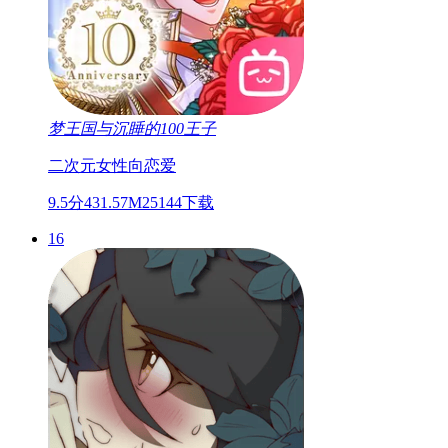
梦王国与沉睡的100王子
二次元
女性向
恋爱
9.5分
431.57M
25144下载
16