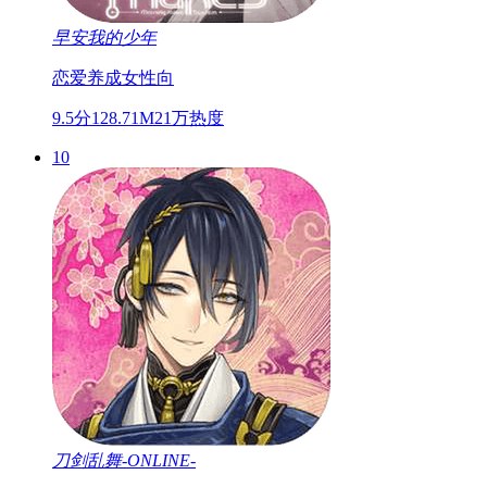
早安我的少年
恋爱
养成
女性向
9.5分
128.71M
21万热度
10
刀剑乱舞-ONLINE-