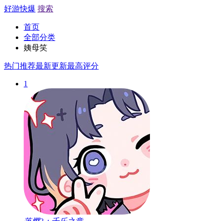
好游快爆
搜索
首页
全部分类
姨母笑
热门推荐
最新更新
最高评分
1