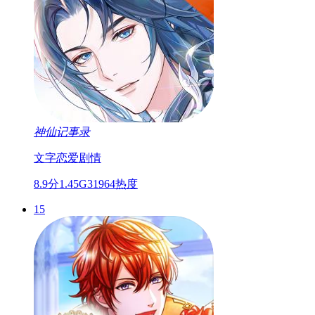
神仙记事录
文字
恋爱
剧情
8.9分
1.45G
31964热度
15