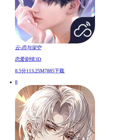
云·恋与深空
恋爱
剧情
3D
8.5分
113.25M
7885下载
8