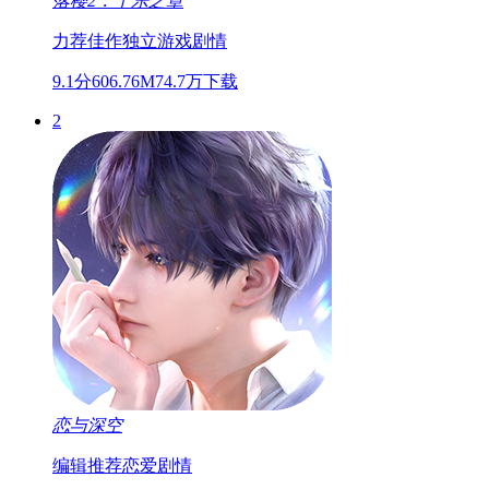
落樱2：千乐之章
力荐佳作
独立游戏
剧情
9.1分
606.76M
74.7万下载
2
恋与深空
编辑推荐
恋爱
剧情