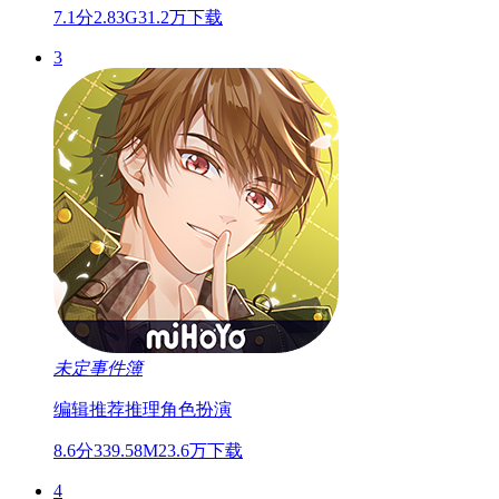
7.1分
2.83G
31.2万下载
3
未定事件簿
编辑推荐
推理
角色扮演
8.6分
339.58M
23.6万下载
4