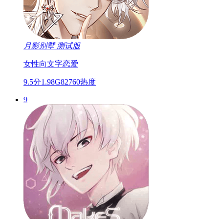
月影别墅
测试服
女性向
文字
恋爱
9.5分
1.98G
82760热度
9