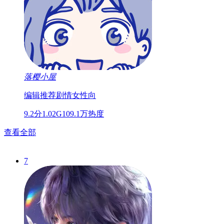
落樱小屋
编辑推荐
剧情
女性向
9.2分
1.02G
109.1万热度
查看全部
7