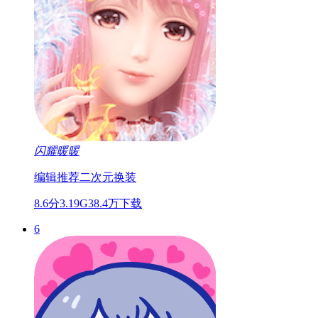
闪耀暖暖
编辑推荐
二次元
换装
8.6分
3.19G
38.4万下载
6