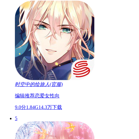
时空中的绘旅人(官服)
编辑推荐
恋爱
女性向
9.0分
1.84G
14.3万下载
5