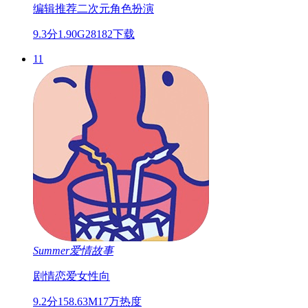
编辑推荐
二次元
角色扮演
9.3分
1.90G
28182下载
11
Summer爱情故事
剧情
恋爱
女性向
9.2分
158.63M
17万热度