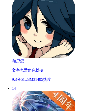
铭日记
文字
恋爱
角色扮演
9.3分
51.23M
31495热度
14