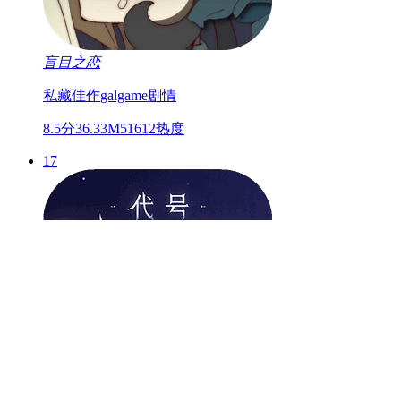
盲目之恋
私藏佳作
galgame
剧情
8.5分
36.33M
51612热度
17