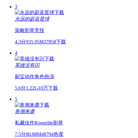
3
永远的蔚蓝星球
策略
割草
竞技
4.3分
935.95M
37858下载
4
英雄没有闪
刷宝
动作
角色扮演
5.6分
1.22G
10万下载
5
兽潮来袭
私藏佳作
Roguelite
割草
7.5分
80.88M
48794热度