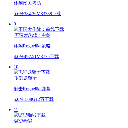
休闲
闯关
塔防
5.6分
384.36M
83388下载
9
王国大作战：前线
休闲
Roguelike
策略
4.6分
497.51M
3775下载
10
飞吧龙骑士
射击
Roguelike
弹幕
5.0分
1.08G
12万下载
11
噼里啪啦