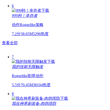
6
999秒！幸存者
动作
Roguelike
策略
7.2分
58.65M
5296热度
查看全部
7
我的技能无限触发
Roguelike
割草
动作
5.5分
70.45M
38104热度
8
我在神界刷装备-肉鸽塔防