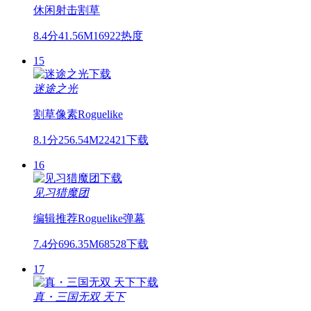
休闲
射击
割草
8.4分
41.56M
16922热度
15
迷途之光
割草
像素
Roguelike
8.1分
256.54M
22421下载
16
见习猎魔团
编辑推荐
Roguelike
弹幕
7.4分
696.35M
68528下载
17
真・三国无双 天下