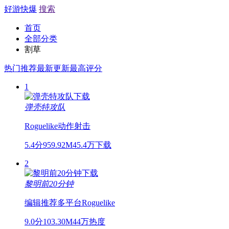
好游快爆
搜索
首页
全部分类
割草
热门推荐
最新更新
最高评分
1
弹壳特攻队
Roguelike
动作
射击
5.4分
959.92M
45.4万下载
2
黎明前20分钟
编辑推荐
多平台
Roguelike
9.0分
103.30M
44万热度