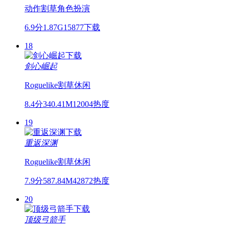
动作
割草
角色扮演
6.9分
1.87G
15877下载
18
剑心崛起
Roguelike
割草
休闲
8.4分
340.41M
12004热度
19
重返深渊
Roguelike
割草
休闲
7.9分
587.84M
42872热度
20
顶级弓箭手