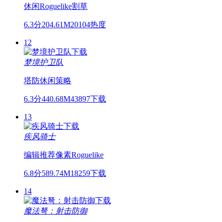
休闲
Roguelike
割草
6.3分
204.61M
20104热度
12
梦境护卫队
塔防
休闲
策略
6.3分
440.68M
43897下载
13
疾风骑士
编辑推荐
像素
Roguelike
6.8分
589.74M
18259下载
14
魔法弩：射击防御